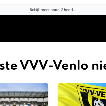
Bekijk meer head 2 head...
ste VVV-Venlo n