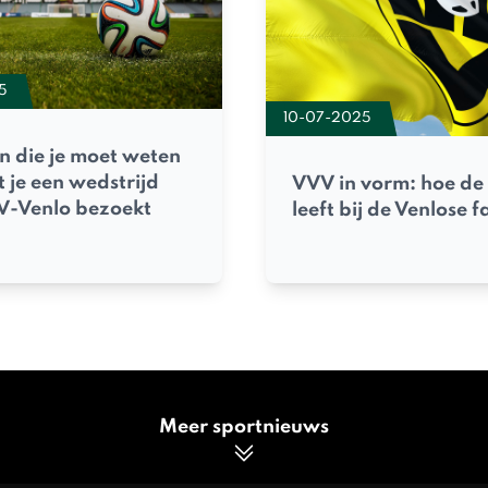
5
10-07-2025
n die je moet weten
 je een wedstrijd
VVV in vorm: hoe de
V-Venlo bezoekt
leeft bij de Venlose f
Meer sportnieuws