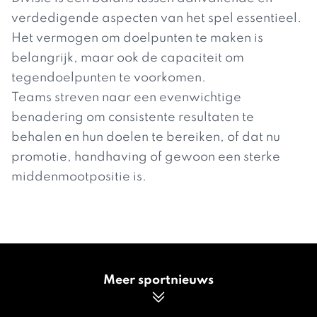
verdedigende aspecten van het spel essentieel.
Het vermogen om doelpunten te maken is
belangrijk, maar ook de capaciteit om
tegendoelpunten te voorkomen.
Teams streven naar een evenwichtige
benadering om consistente resultaten te
behalen en hun doelen te bereiken, of dat nu
promotie, handhaving of gewoon een sterke
middenmootpositie is.
Meer sportnieuws