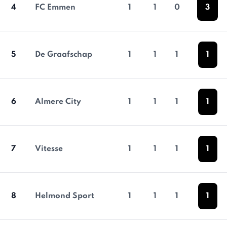
4
FC Emmen
1
1
0
3
5
De Graafschap
1
1
1
1
6
Almere City
1
1
1
1
7
Vitesse
1
1
1
1
8
Helmond Sport
1
1
1
1