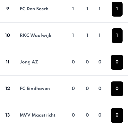
9
FC Den Bosch
1
1
1
1
10
RKC Waalwijk
1
1
1
1
11
Jong AZ
0
0
0
0
12
FC Eindhoven
0
0
0
0
13
MVV Maastricht
0
0
0
0