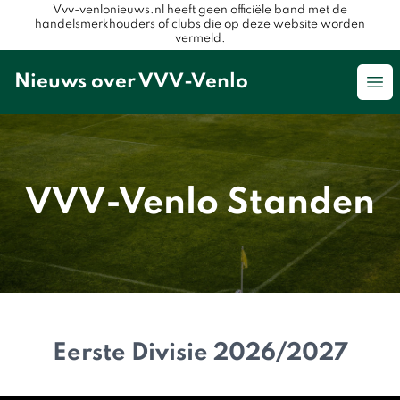
Vvv-venlonieuws.nl heeft geen officiële band met de
handelsmerkhouders of clubs die op deze website worden
vermeld.
Nieuws over VVV-Venlo
Op
VVV-Venlo Standen
Eerste Divisie 2026/2027