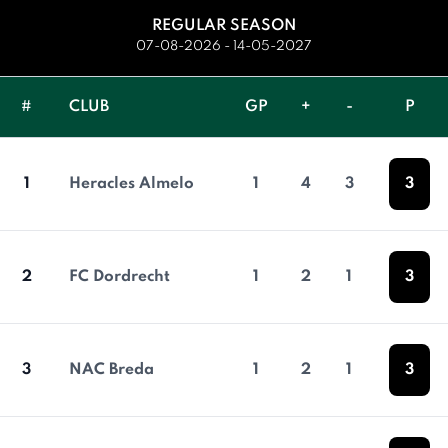
REGULAR SEASON
07-08-2026 - 14-05-2027
#
CLUB
GP
+
-
P
1
Heracles Almelo
1
4
3
3
2
FC Dordrecht
1
2
1
3
3
NAC Breda
1
2
1
3