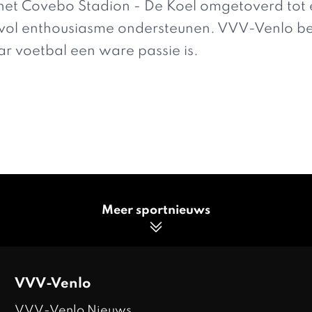
et Covebo Stadion - De Koel omgetoverd tot 
vol enthousiasme ondersteunen. VVV-Venlo bel
r voetbal een ware passie is.
Meer sportnieuws
VVV-Venlo
VVV-Venlo Nieuws