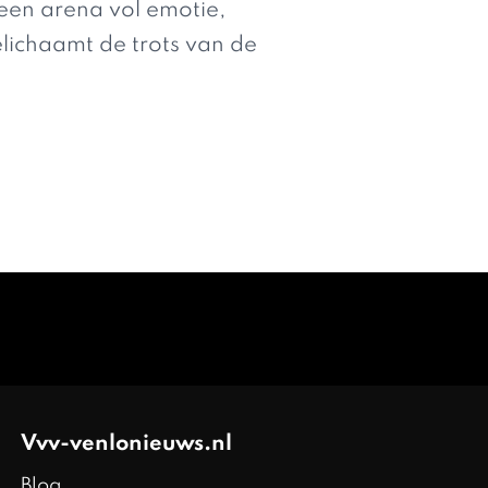
een arena vol emotie,
ichaamt de trots van de
Vvv-venlonieuws.nl
Blog