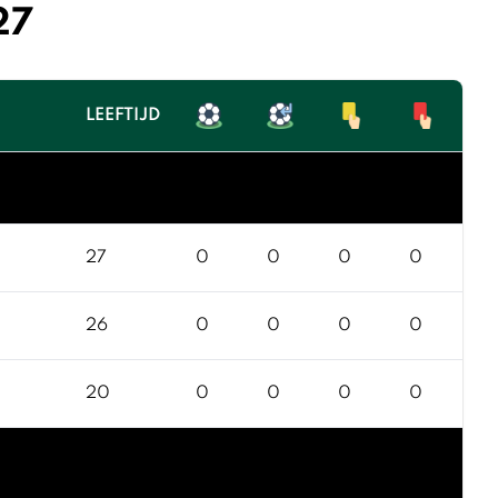
27
LEEFTIJD
27
0
0
0
0
26
0
0
0
0
20
0
0
0
0