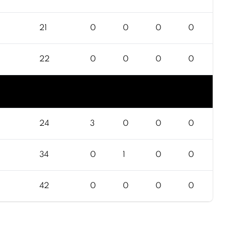
21
0
0
0
0
22
0
0
0
0
24
3
0
0
0
34
0
1
0
0
42
0
0
0
0