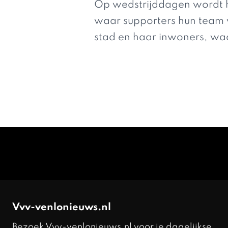
Op wedstrijddagen wordt h
waar supporters hun team 
stad en haar inwoners, waa
Vvv-venlonieuws.nl
Bezoek Vvv-venlonieuws.nl voor je dagelijkse