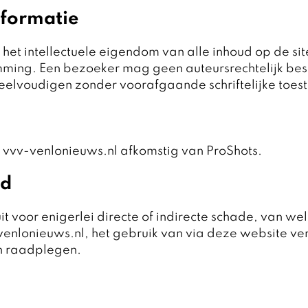
nformatie
het intellectuele eigendom van alle inhoud op de site
emming. Een bezoeker mag geen auteursrechtelijk b
elvoudigen zonder voorafgaande schriftelijke toes
p vvv-venlonieuws.nl afkomstig van ProShots.
id
t voor enigerlei directe of indirecte schade, van welk
enlonieuws.nl, het gebruik van via deze website verk
n raadplegen.