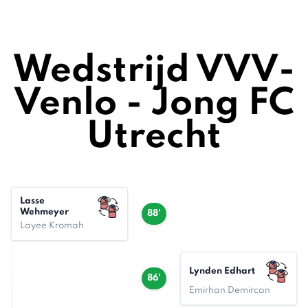
Wedstrijd VVV-
Venlo - Jong FC
Utrecht
Lasse
Wehmeyer
88'
Layee Kromah
Lynden Edhart
86'
Emirhan Demircan