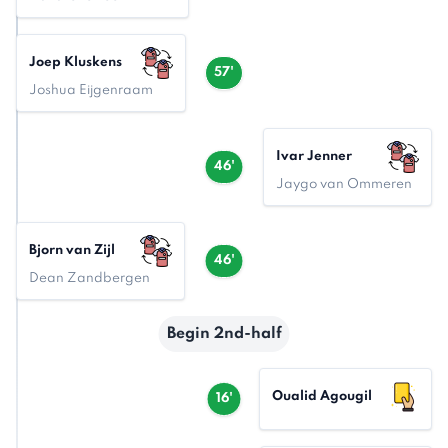
Joep Kluskens
57'
Joshua Eijgenraam
Ivar Jenner
46'
Jaygo van Ommeren
Bjorn van Zijl
46'
Dean Zandbergen
Begin 2nd-half
Oualid Agougil
16'