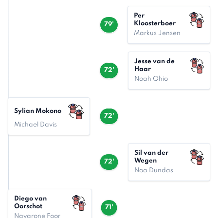
Per
Kloosterboer
79'
Markus Jensen
Jesse van de
Haar
72'
Noah Ohio
Sylian Mokono
72'
Michael Davis
Sil van der
Wegen
72'
Noa Dundas
Diego van
Oorschot
71'
Navarone Foor