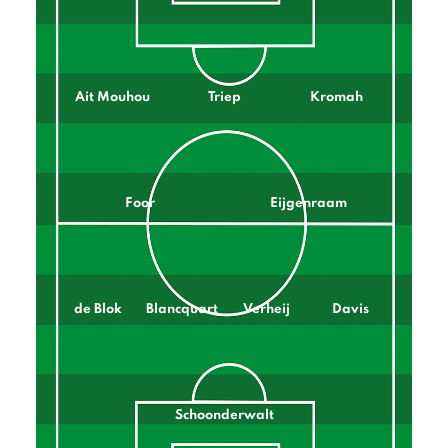
Ait Mouhou
Triep
Kromah
Foor
Eijgenraam
de Blok
Blancquart
Verheij
Davis
Schoonderwalt