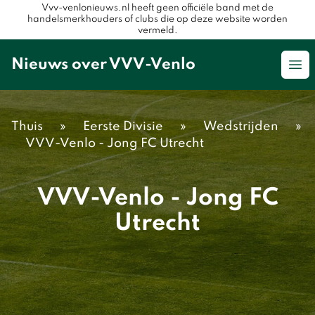
Vvv-venlonieuws.nl heeft geen officiële band met de
handelsmerkhouders of clubs die op deze website worden
vermeld.
Nieuws over VVV-Venlo
Op
Thuis
»
Eerste Divisie
»
Wedstrijden
»
VVV-Venlo - Jong FC Utrecht
VVV-Venlo - Jong FC
Utrecht