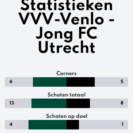
Statistieken
VVV-Venlo -
Jong FC
Utrecht
Corners
6
5
Schoten totaal
13
8
Schoten op doel
4
1