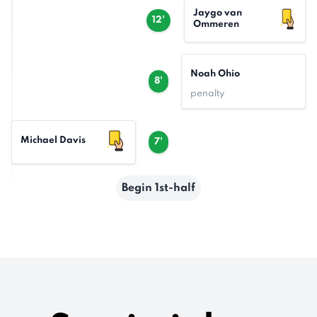
Jaygo van
12'
Ommeren
Noah Ohio
8'
penalty
Michael Davis
7'
Begin 1st-half