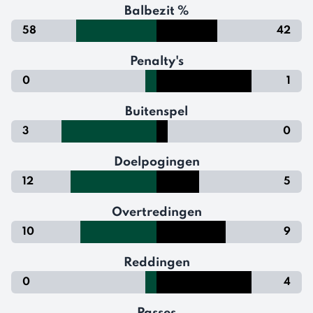
Balbezit %
58
42
Penalty's
0
1
Buitenspel
3
0
Doelpogingen
12
5
Overtredingen
10
9
Reddingen
0
4