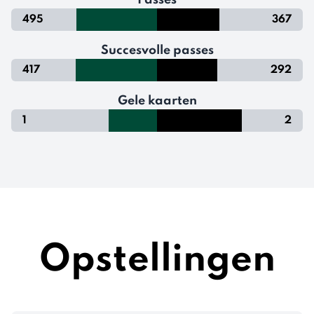
Passes
495
367
Succesvolle passes
417
292
Gele kaarten
1
2
Opstellingen