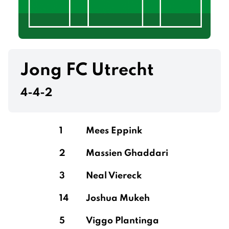
Jong FC Utrecht
4-4-2
1
Mees Eppink
2
Massien Ghaddari
3
Neal Viereck
14
Joshua Mukeh
5
Viggo Plantinga