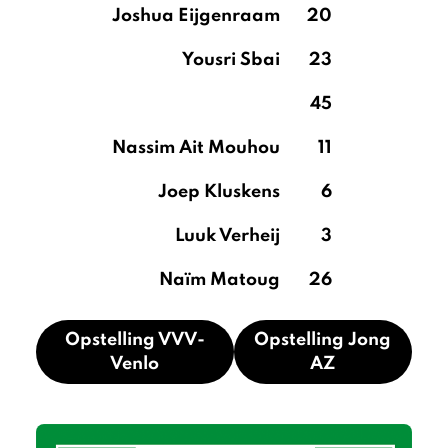
Joshua Eijgenraam
20
Yousri Sbai
23
45
Nassim Ait Mouhou
11
Joep Kluskens
6
Luuk Verheij
3
Naïm Matoug
26
Opstelling VVV-
Opstelling Jong
Venlo
AZ