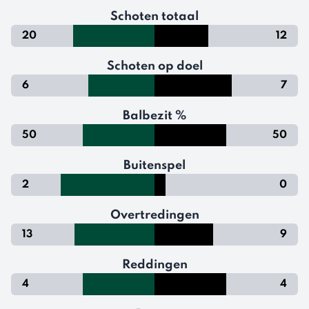
Schoten totaal
20
12
Schoten op doel
6
7
Balbezit %
50
50
Buitenspel
2
0
Overtredingen
13
9
Reddingen
4
4