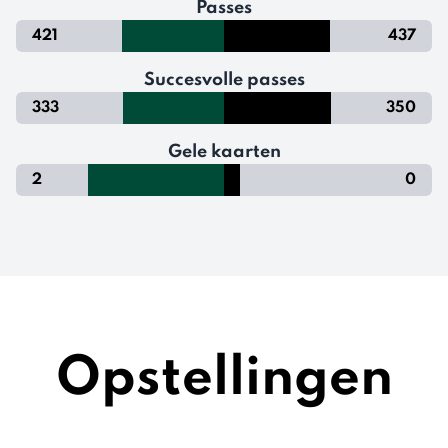
Passes
421
437
Succesvolle passes
333
350
Gele kaarten
2
0
Opstellingen