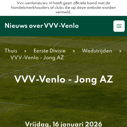
Vvv-venlonieuws.nl heeft geen officiële band met de
handelsmerkhouders of clubs die op deze website worden
vermeld.
Nieuws over VVV-Venlo
Op
Thuis
»
Eerste Divisie
»
Wedstrijden
»
VVV-Venlo - Jong AZ
VVV-Venlo - Jong AZ
Vrijdag, 16 januari 2026