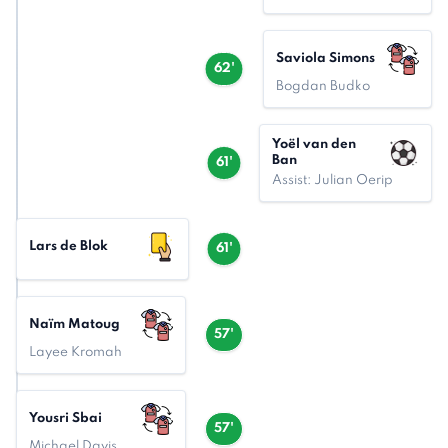
Saviola Simons
62'
Bogdan Budko
Yoël van den
Ban
61'
Assist: Julian Oerip
Lars de Blok
61'
Naïm Matoug
57'
Layee Kromah
Yousri Sbai
57'
Michael Davis