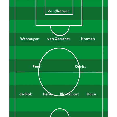
Zandbergen
Wehmeyer
van Oorschot
Kromah
Foor
Odriss
de Blok
Heise
Blancquart
Davis