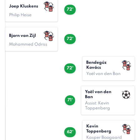
Joep Kluskens
72'
Philip Heise
Bjorn van Zijl
72'
Mohammed Odriss
Bendegúz
Kovács
72'
Yoël van den Ban
Yoël van den
Ban
71'
Assist: Kevin
Toppenberg
Kevin
Toppenberg
62'
Kasper Boogaard