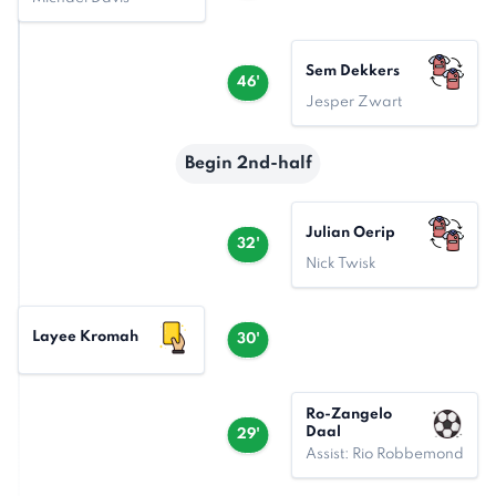
Sem Dekkers
46'
Jesper Zwart
Begin 2nd-half
Julian Oerip
32'
Nick Twisk
Layee Kromah
30'
Ro-Zangelo
Daal
29'
Assist: Rio Robbemond