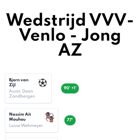
Wedstrijd VVV-
Venlo - Jong
AZ
Bjorn van
Zijl
90' +1'
Assist: Dean
Zandbergen
Nassim Ait
Mouhou
77'
Lasse Wehmeyer