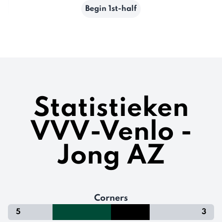
Begin 1st-half
Statistieken
VVV-Venlo -
Jong AZ
Corners
5
3