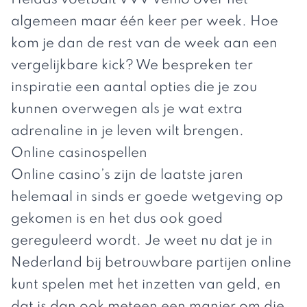
algemeen maar één keer per week. Hoe
kom je dan de rest van de week aan een
vergelijkbare kick? We bespreken ter
inspiratie een aantal opties die je zou
kunnen overwegen als je wat extra
adrenaline in je leven wilt brengen.
Online casinospellen
Online casino’s zijn de laatste jaren
helemaal in sinds er goede wetgeving op
gekomen is en het dus ook goed
gereguleerd wordt. Je weet nu dat je in
Nederland bij betrouwbare partijen online
kunt spelen met het inzetten van geld, en
dat is dan ook meteen een manier om die