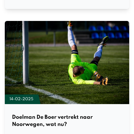
14-02-2025
Doelman De Boer vertrekt naar
Noorwegen, wat nu?