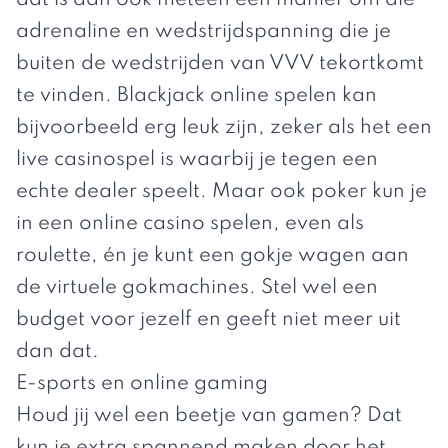
adrenaline en wedstrijdspanning die je
buiten de wedstrijden van VVV tekortkomt
te vinden.
Blackjack online spelen
kan
bijvoorbeeld erg leuk zijn, zeker als het een
live casinospel is waarbij je tegen een
echte dealer speelt. Maar ook poker kun je
in een online casino spelen, even als
roulette, én je kunt een gokje wagen aan
de virtuele gokmachines. Stel wel een
budget voor jezelf en geeft niet meer uit
dan dat.
E-sports en online gaming
Houd jij wel een beetje van gamen? Dat
kun je extra spannend maken door het