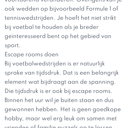
ook wedden op bijvoorbeeld Formule 1 of
tenniswedstrijden. Je hoeft het niet strikt
bij voetbal te houden als je breder
geïnteresseerd bent op het gebied van
sport.
Escape rooms doen
Bij voetbalwedstrijden is er natuurlijk
sprake van tijdsdruk. Dat is een belangrijk
element wat bijdraagt aan de spanning.
Die tijdsdruk is er ook bij escape rooms.
Binnen het uur wil je buiten staan en dus
gewonnen hebben. Het is geen goedkope
hobby, maar wel erg leuk om samen met
vrienden of familie puzzels op te lossen