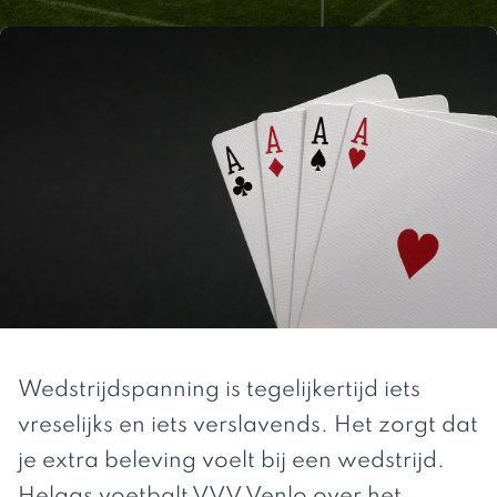
Wedstrijdspanning is tegelijkertijd iets
vreselijks en iets verslavends. Het zorgt dat
je extra beleving voelt bij een wedstrijd.
Helaas voetbalt VVV Venlo over het